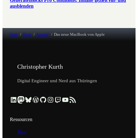
GenerateBlocks Pro Conditions: Inhalte gezielt ein- und
ausblenden
Start
Blog
Journal
Das neue MacBook von Apple
Christopher Kurth
Digital Engineer und Nerd aus Thüringen
Beruflich über LinkedIn vernetzen
Dezentral über Mastodon folgen
Kurzmeldungen über Bluesky lesen
Profil & Contributions auf WordPress.org ansehen
Code & Repositories über GitHub erkunden
Visuelle Einblicke über Instagram ansehen
Streams & Tech-Talks über Twitch schauen
Videos & Tutorials über YouTube ansehen
Blog-Updates über RSS-Feed abonnieren
Ressourcen
Blog