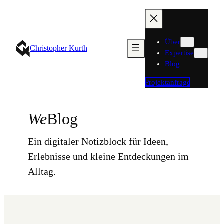
Zum
Inhalt
springen
Über
Christopher Kurth
Expertise
Blog
Projektanfrage
We
Blog
Ein digitaler Notizblock für Ideen,
Erlebnisse und kleine Entdeckungen im
Alltag.