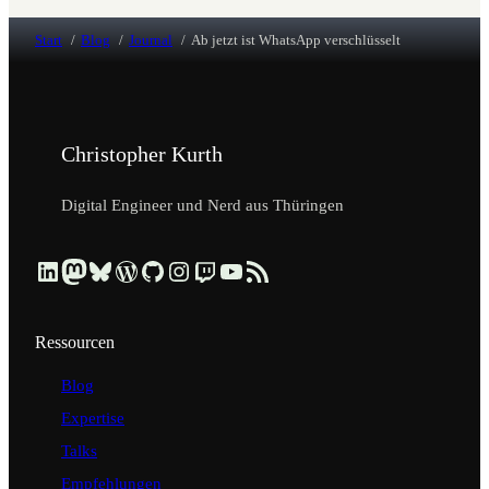
Start
Blog
Journal
Ab jetzt ist WhatsApp verschlüsselt
Christopher Kurth
Digital Engineer und Nerd aus Thüringen
Beruflich über LinkedIn vernetzen
Dezentral über Mastodon folgen
Kurzmeldungen über Bluesky lesen
Profil & Contributions auf WordPress.org ansehen
Code & Repositories über GitHub erkunden
Visuelle Einblicke über Instagram ansehen
Streams & Tech-Talks über Twitch schauen
Videos & Tutorials über YouTube ansehen
Blog-Updates über RSS-Feed abonnieren
Ressourcen
Blog
Expertise
Talks
Empfehlungen