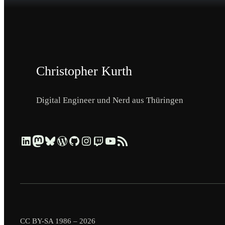
Christopher Kurth
Digital Engineer und Nerd aus Thüringen
Beruflich über LinkedIn vernetzen
Dezentral über Mastodon folgen
Kurzmeldungen über Bluesky lesen
Profil & Contributions auf WordPress.org ansehen
Code & Repositories über GitHub erkunden
Visuelle Einblicke über Instagram ansehen
Streams & Tech-Talks über Twitch schauen
Videos & Tutorials über YouTube ansehen
Blog-Updates über RSS-Feed abonnieren
CC BY-SA 1986 – 2026