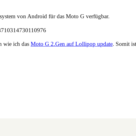
ebsystem von Android für das Moto G verfügbar.
/568710314730110976
n wie ich das
Moto G 2.Gen auf Lollipop update
. Somit is