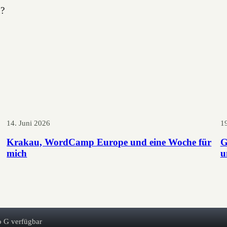
n?
14. Juni 2026
1
Krakau, WordCamp Europe und eine Woche für
G
mich
u
o G verfügbar