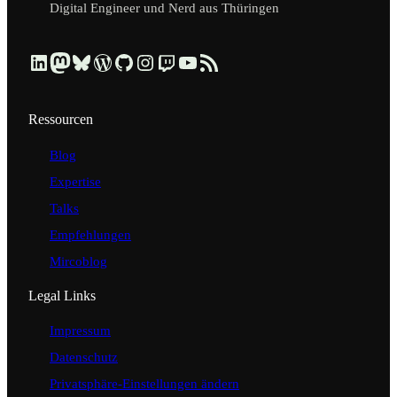
Digital Engineer und Nerd aus Thüringen
Beruflich über LinkedIn vernetzen
Dezentral über Mastodon folgen
Kurzmeldungen über Bluesky lesen
Profil & Contributions auf WordPress.org ansehen
Code & Repositories über GitHub erkunden
Visuelle Einblicke über Instagram ansehen
Streams & Tech-Talks über Twitch schauen
Videos & Tutorials über YouTube ansehen
Blog-Updates über RSS-Feed abonnieren
Ressourcen
Blog
Expertise
Talks
Empfehlungen
Mircoblog
Legal Links
Impressum
Datenschutz
Privatsphäre-Einstellungen ändern