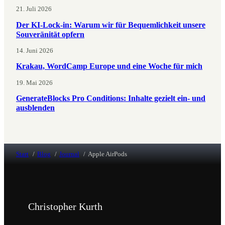
21. Juli 2026
Der KI-Lock-in: Warum wir für Bequemlichkeit unsere
Souveränität opfern
14. Juni 2026
Krakau, WordCamp Europe und eine Woche für mich
19. Mai 2026
GenerateBlocks Pro Conditions: Inhalte gezielt ein- und
ausblenden
Start
Blog
Journal
Apple AirPods
Christopher Kurth