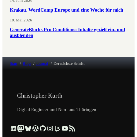
14. Juni 2026
Krakau, WordCamp Europe und eine Woche für mich
19. Mai 2026
GenerateBlocks Pro Conditions: Inhalte gezielt ein- und
ausblenden
Start
Blog
Journal
Der nächste Schritt
Christopher Kurth
Digital Engineer und Nerd aus Thüringen
Beruflich über LinkedIn vernetzen
Dezentral über Mastodon folgen
Kurzmeldungen über Bluesky lesen
Profil & Contributions auf WordPress.org ansehen
Code & Repositories über GitHub erkunden
Visuelle Einblicke über Instagram ansehen
Streams & Tech-Talks über Twitch schauen
Videos & Tutorials über YouTube ansehen
Blog-Updates über RSS-Feed abonnieren