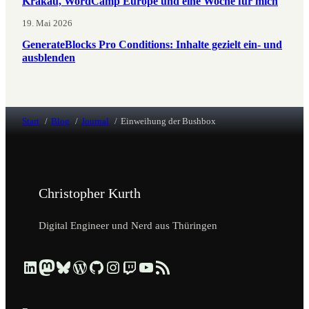
Krakau, WordCamp Europe und eine Woche für mich
19. Mai 2026
GenerateBlocks Pro Conditions: Inhalte gezielt ein- und
ausblenden
Start
Blog
Journal
Einweihung der Bushbox
Christopher Kurth
Digital Engineer und Nerd aus Thüringen
Beruflich über LinkedIn vernetzen
Dezentral über Mastodon folgen
Kurzmeldungen über Bluesky lesen
Profil & Contributions auf WordPress.org ansehen
Code & Repositories über GitHub erkunden
Visuelle Einblicke über Instagram ansehen
Streams & Tech-Talks über Twitch schauen
Videos & Tutorials über YouTube ansehen
Blog-Updates über RSS-Feed abonnieren