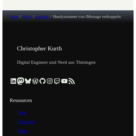
Start
Blog
Journal
Handynummer von iMessage entkoppeln
Christopher Kurth
Digital Engineer und Nerd aus Thüringen
Beruflich über LinkedIn vernetzen
Dezentral über Mastodon folgen
Kurzmeldungen über Bluesky lesen
Profil & Contributions auf WordPress.org ansehen
Code & Repositories über GitHub erkunden
Visuelle Einblicke über Instagram ansehen
Streams & Tech-Talks über Twitch schauen
Videos & Tutorials über YouTube ansehen
Blog-Updates über RSS-Feed abonnieren
Ressourcen
Blog
Expertise
Talks