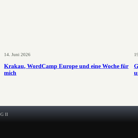
14. Juni 2026
1
Krakau, WordCamp Europe und eine Woche für
G
mich
u
 G II