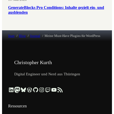
GenerateBlocks Pro Conditions: Inhalte gezielt ein- und
ausblenden
Start
Blog
Journal
Meine Must-Have Plugins für WordPress
Christopher Kurth
Digital Engineer und Nerd aus Thüringen
Beruflich über LinkedIn vernetzen
Dezentral über Mastodon folgen
Kurzmeldungen über Bluesky lesen
Profil & Contributions auf WordPress.org ansehen
Code & Repositories über GitHub erkunden
Visuelle Einblicke über Instagram ansehen
Streams & Tech-Talks über Twitch schauen
Videos & Tutorials über YouTube ansehen
Blog-Updates über RSS-Feed abonnieren
Ressourcen