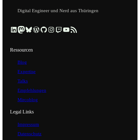
Digital Engineer und Nerd aus Thüringen
Beruflich über LinkedIn vernetzen
Dezentral über Mastodon folgen
Kurzmeldungen über Bluesky lesen
Profil & Contributions auf WordPress.org ansehen
Code & Repositories über GitHub erkunden
Visuelle Einblicke über Instagram ansehen
Streams & Tech-Talks über Twitch schauen
Videos & Tutorials über YouTube ansehen
Blog-Updates über RSS-Feed abonnieren
Ressourcen
Blog
Expertise
Talks
Empfehlungen
Mircoblog
Legal Links
Impressum
Datenschutz