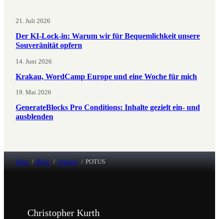
21. Juli 2026
Der KI-Lock-in: Warum wir für Bequemlichkeit unsere
Souveränität opfern
14. Juni 2026
Krakau, WordCamp Europe und eine Woche für mich
19. Mai 2026
GenerateBlocks Pro Conditions: Inhalte gezielt ein- und
ausblenden
Start
Blog
Journal
POTUS
Christopher Kurth