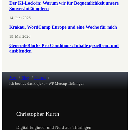
Der KI-Lock-in: Warum wir für Bequemlichkeit unsere
Souveränität opfern
14. Juni 2026
Krakau, WordCamp Europe und eine Woche für mich
19. Mai 2026
GenerateBlocks Pro Conditions: Inhalte gezielt ein- und
ausblenden
Start
Blog
Journal
Ich beende das Projekt – WP Meetup Thüringen
Christopher Kurth
Digital Engineer und Nerd aus Thüringen