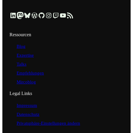
Beruflich über LinkedIn vernetzen
Dezentral über Mastodon folgen
Kurzmeldungen über Bluesky lesen
Profil & Contributions auf WordPress.org ansehen
Code & Repositories über GitHub erkunden
Visuelle Einblicke über Instagram ansehen
Streams & Tech-Talks über Twitch schauen
Videos & Tutorials über YouTube ansehen
Blog-Updates über RSS-Feed abonnieren
Ressourcen
Blog
Expertise
Talks
Empfehlungen
Mircoblog
Legal Links
Impressum
Datenschutz
Privatsphäre-Einstellungen ändern