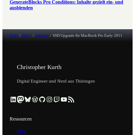
GenerateBlocks Pro Conditions: Inhalte gezielt ein- und
ausblenden
Start
Blog
Journal
SSD Upgrade für MacBook Pro Early 2011
Christopher Kurth
Digital Engineer und Nerd aus Thüringen
Beruflich über LinkedIn vernetzen
Dezentral über Mastodon folgen
Kurzmeldungen über Bluesky lesen
Profil & Contributions auf WordPress.org ansehen
Code & Repositories über GitHub erkunden
Visuelle Einblicke über Instagram ansehen
Streams & Tech-Talks über Twitch schauen
Videos & Tutorials über YouTube ansehen
Blog-Updates über RSS-Feed abonnieren
Ressourcen
Blog