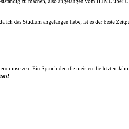
stständig zu machen, also angefangen vom HTML über CSS b
, da ich das Studium angefangen habe, ist es der beste Zeitp
dern umsetzen. Ein Spruch den die meisten die letzten Jah
ten!