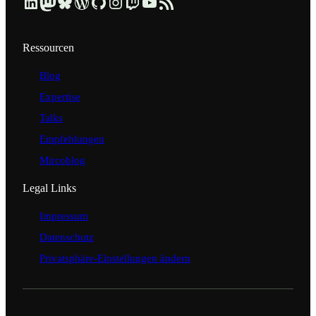
Beruflich über LinkedIn vernetzen
Dezentral über Mastodon folgen
Kurzmeldungen über Bluesky lesen
Profil & Contributions auf WordPress.org ansehen
Code & Repositories über GitHub erkunden
Visuelle Einblicke über Instagram ansehen
Streams & Tech-Talks über Twitch schauen
Videos & Tutorials über YouTube ansehen
Blog-Updates über RSS-Feed abonnieren
Ressourcen
Blog
Expertise
Talks
Empfehlungen
Mircoblog
Legal Links
Impressum
Datenschutz
Privatsphäre-Einstellungen ändern