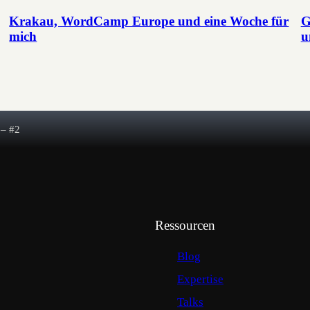
Krakau, WordCamp Europe und eine Woche für
G
mich
u
 – #2
Ressourcen
Blog
Expertise
Talks