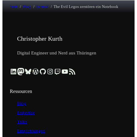
Start
Blog
Journal
The Evil Legos zerstören ein Notebook
Christopher Kurth
Digital Engineer und Nerd aus Thüringen
Beruflich über LinkedIn vernetzen
Dezentral über Mastodon folgen
Kurzmeldungen über Bluesky lesen
Profil & Contributions auf WordPress.org ansehen
Code & Repositories über GitHub erkunden
Visuelle Einblicke über Instagram ansehen
Streams & Tech-Talks über Twitch schauen
Videos & Tutorials über YouTube ansehen
Blog-Updates über RSS-Feed abonnieren
Ressourcen
Blog
Expertise
Talks
Empfehlungen