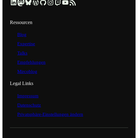
Beruflich über LinkedIn vernetzen
Dezentral über Mastodon folgen
Kurzmeldungen über Bluesky lesen
Profil & Contributions auf WordPress.org ansehen
Code & Repositories über GitHub erkunden
Visuelle Einblicke über Instagram ansehen
Streams & Tech-Talks über Twitch schauen
Videos & Tutorials über YouTube ansehen
Blog-Updates über RSS-Feed abonnieren
Ressourcen
Blog
Expertise
Talks
Empfehlungen
Mircoblog
Legal Links
Impressum
Datenschutz
Privatsphäre-Einstellungen ändern