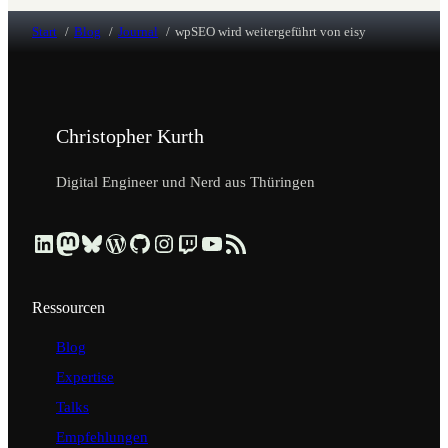
Start
Blog
Journal
wpSEO wird weitergeführt von eisy
Christopher Kurth
Digital Engineer und Nerd aus Thüringen
Beruflich über LinkedIn vernetzen
Dezentral über Mastodon folgen
Kurzmeldungen über Bluesky lesen
Profil & Contributions auf WordPress.org ansehen
Code & Repositories über GitHub erkunden
Visuelle Einblicke über Instagram ansehen
Streams & Tech-Talks über Twitch schauen
Videos & Tutorials über YouTube ansehen
Blog-Updates über RSS-Feed abonnieren
Ressourcen
Blog
Expertise
Talks
Empfehlungen