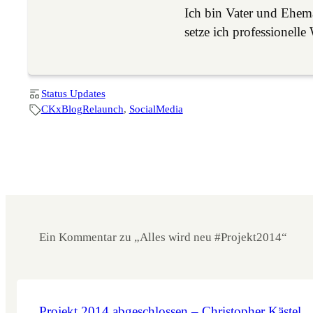
Ich bin Vater und Ehe
setze ich professione
Status Updates
CKxBlogRelaunch
, 
SocialMedia
Ein Kommentar zu „Alles wird neu #Projekt2014“
Projekt 2014 abgeschlossen – Christopher Kästel