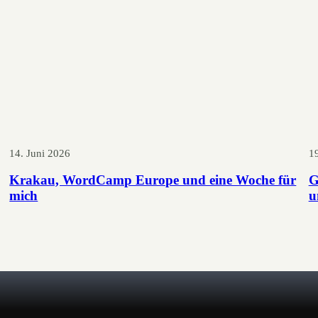
14. Juni 2026
1
Krakau, WordCamp Europe und eine Woche für
G
mich
u