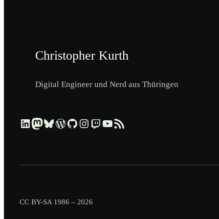
Christopher Kurth
Digital Engineer und Nerd aus Thüringen
Beruflich über LinkedIn vernetzen
Dezentral über Mastodon folgen
Kurzmeldungen über Bluesky lesen
Profil & Contributions auf WordPress.org ansehen
Code & Repositories über GitHub erkunden
Visuelle Einblicke über Instagram ansehen
Streams & Tech-Talks über Twitch schauen
Videos & Tutorials über YouTube ansehen
Blog-Updates über RSS-Feed abonnieren
CC BY-SA 1986 – 2026