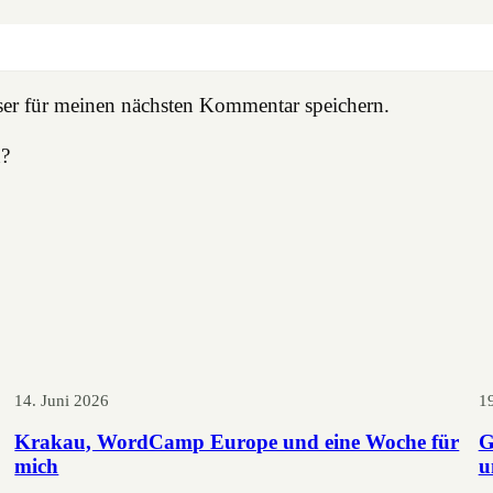
er für meinen nächsten Kommentar speichern.
n?
14. Juni 2026
1
Krakau, WordCamp Europe und eine Woche für
G
mich
u