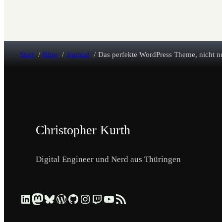
Start
Blog
Journal
Das perfekte WordPress Theme, nicht nu
Christopher Kurth
Digital Engineer und Nerd aus Thüringen
Beruflich über LinkedIn vernetzen
Dezentral über Mastodon folgen
Kurzmeldungen über Bluesky lesen
Profil & Contributions auf WordPress.org ansehen
Code & Repositories über GitHub erkunden
Visuelle Einblicke über Instagram ansehen
Streams & Tech-Talks über Twitch schauen
Videos & Tutorials über YouTube ansehen
Blog-Updates über RSS-Feed abonnieren