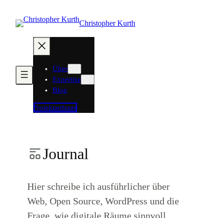
Zum
Inhalt
Christopher Kurth
springen
Über
Expertise
Blog
Projektanfrage
Journal
Hier schreibe ich ausführlicher über
Web, Open Source, WordPress und die
Frage, wie digitale Räume sinnvoll,