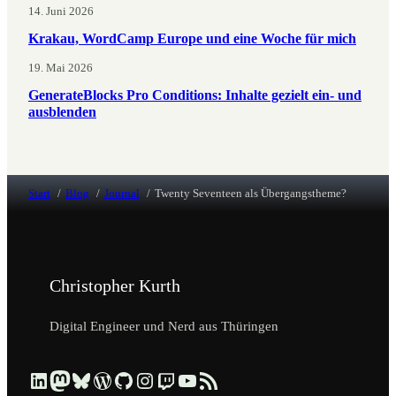
14. Juni 2026
Krakau, WordCamp Europe und eine Woche für mich
19. Mai 2026
GenerateBlocks Pro Conditions: Inhalte gezielt ein- und
ausblenden
Start
Blog
Journal
Twenty Seventeen als Übergangstheme?
Christopher Kurth
Digital Engineer und Nerd aus Thüringen
Beruflich über LinkedIn vernetzen
Dezentral über Mastodon folgen
Kurzmeldungen über Bluesky lesen
Profil & Contributions auf WordPress.org ansehen
Code & Repositories über GitHub erkunden
Visuelle Einblicke über Instagram ansehen
Streams & Tech-Talks über Twitch schauen
Videos & Tutorials über YouTube ansehen
Blog-Updates über RSS-Feed abonnieren