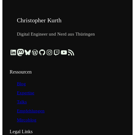
Christopher Kurth
Digital Engineer und Nerd aus Thüringen
Beruflich über LinkedIn vernetzen
Dezentral über Mastodon folgen
Kurzmeldungen über Bluesky lesen
Profil & Contributions auf WordPress.org ansehen
Code & Repositories über GitHub erkunden
Visuelle Einblicke über Instagram ansehen
Streams & Tech-Talks über Twitch schauen
Videos & Tutorials über YouTube ansehen
Blog-Updates über RSS-Feed abonnieren
Ressourcen
Blog
Expertise
Talks
Empfehlungen
Mircoblog
Legal Links