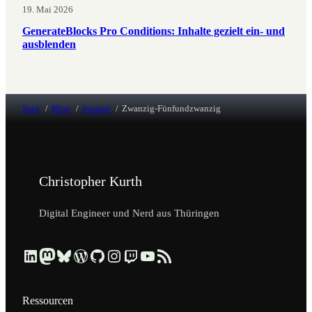
19. Mai 2026
GenerateBlocks Pro Conditions: Inhalte gezielt ein- und
ausblenden
Start
Blog
Journal
Zwanzig-Fünfundzwanzig
Christopher Kurth
Digital Engineer und Nerd aus Thüringen
Beruflich über LinkedIn vernetzen
Dezentral über Mastodon folgen
Kurzmeldungen über Bluesky lesen
Profil & Contributions auf WordPress.org ansehen
Code & Repositories über GitHub erkunden
Visuelle Einblicke über Instagram ansehen
Streams & Tech-Talks über Twitch schauen
Videos & Tutorials über YouTube ansehen
Blog-Updates über RSS-Feed abonnieren
Ressourcen