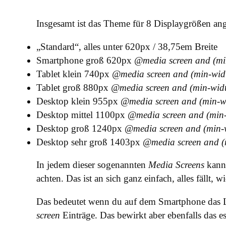
Insgesamt ist das Theme für 8 Displaygrößen ange
„Standard“, alles unter 620px / 38,75em Breite
Smartphone groß 620px
@media screen and (mi
Tablet klein 740px
@media screen and (min-wid
Tablet groß 880px
@media screen and (min-wid
Desktop klein 955px
@media screen and (min-w
Desktop mittel 1100px
@media screen and (min
Desktop groß 1240px
@media screen and (min-
Desktop sehr groß 1403px
@media screen and (
In jedem dieser sogenannten
Media Screens
kanns
achten. Das ist an sich ganz einfach, alles fällt, 
Das bedeutet wenn du auf dem Smartphone das Log
screen
Einträge. Das bewirkt aber ebenfalls das e