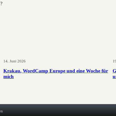
n?
14. Juni 2026
1
Krakau, WordCamp Europe und eine Woche für
G
mich
u
en