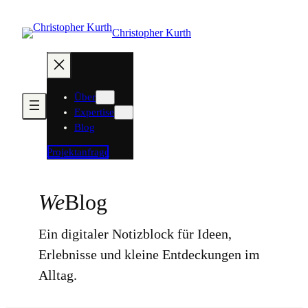
Zum
Inhalt
Christopher Kurth
springen
Über
Expertise
Blog
Projektanfrage
We
Blog
Ein digitaler Notizblock für Ideen,
Erlebnisse und kleine Entdeckungen im
Alltag.