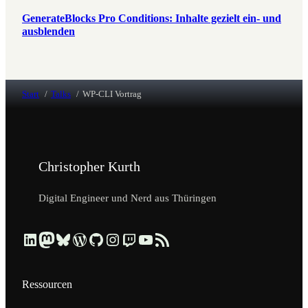
GenerateBlocks Pro Conditions: Inhalte gezielt ein- und
ausblenden
Start
Talks
WP-CLI Vortrag
Christopher Kurth
Digital Engineer und Nerd aus Thüringen
Beruflich über LinkedIn vernetzen
Dezentral über Mastodon folgen
Kurzmeldungen über Bluesky lesen
Profil & Contributions auf WordPress.org ansehen
Code & Repositories über GitHub erkunden
Visuelle Einblicke über Instagram ansehen
Streams & Tech-Talks über Twitch schauen
Videos & Tutorials über YouTube ansehen
Blog-Updates über RSS-Feed abonnieren
Ressourcen